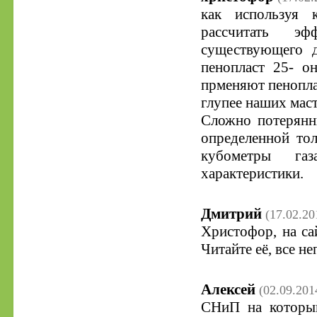
как используя 
рассчитать эфф
существующего д
пенопласт 25- о
прменяют пенопла
глупее наших мас
Сложно потерянн
определенной то
кубометры га
характеристики.
Дмитрий
(17.02.20
Христофор, на са
Читайте её, все н
Алексей
(02.09.201
СНиП на который