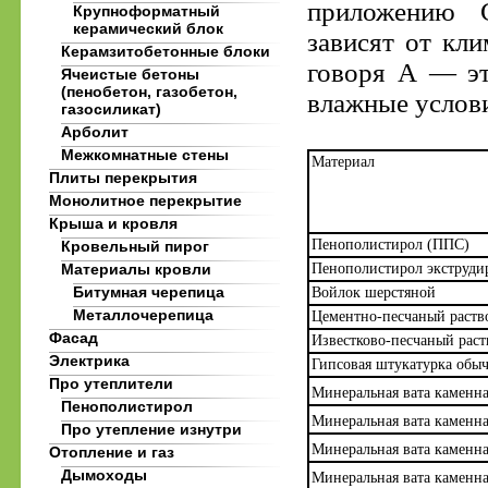
приложению С
Крупноформатный
керамический блок
зависят от кл
Керамзитобетонные блоки
говоря А — эт
Ячеистые бетоны
(пенобетон, газобетон,
влажные услов
газосиликат)
Арболит
Межкомнатные стены
Материал
Плиты перекрытия
Монолитное перекрытие
Крыша и кровля
Пенополистирол (ППС)
Кровельный пирог
Материалы кровли
Пенополистирол экструд
Битумная черепица
Войлок шерстяной
Металлочерепица
Цементно-песчаный раств
Фасад
Известково-песчаный раст
Электрика
Гипсовая штукатурка обы
Про утеплители
Минеральная вата каменна
Пенополистирол
Минеральная вата каменна
Про утепление изнутри
Минеральная вата каменна
Отопление и газ
Дымоходы
Минеральная вата каменна