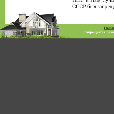
ППУ и ПИР лучше
СССР был запрещён
Homei
Запрещается полно