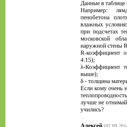
Данные в таблице 
Например: лям
пенобетона плот
влажных условия
при подсчетах те
московской обл
наружной стены R
R-коэффициент о
4.15);
λ-Коэффициент т
выше);
δ - толщина матери
Если кому очень н
теплопроводность
лучше не отнимай
учились?
Алексей
(02.09.201