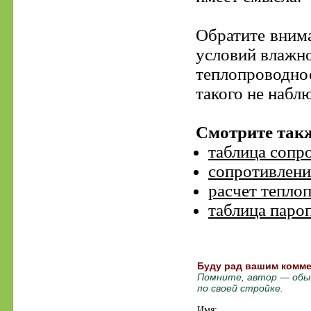
Обратите внима
условий влажно
теплопроводно
такого не набл
Смотрите так
таблица сопр
сопротивлени
расчет тепло
таблица паро
Буду рад вашим коммен
Помните, автор — обыч
по своей стройке.
Имя: