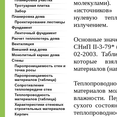
Планировка участка
молекулами)
Тротуарная плитка
«источников» 
Забор
нулевую тепл
Планировка дома
Проектирование лестницы
излучением.
Фундамент
Ленточный фундамент
Основные знач
Расчет теплопотерь дома
Вентиляция
СНиП II-3-79* 
Внешний вид дома
02-2003. Табл
Монолитный каркас дома
которые взя
Стены
Паропроницаемость стен и
материалов (на
точка росы
Паропроницаемость
материалов (таблица)
Теплопроводн
Сопротивление
материалов мо
теплопередаче стен
Теплопроводность
влажности. Пе
материалов (таблица)
сухого состоя
Характеристики стеновых
строительных материалов
теплопроводно
Кирпич