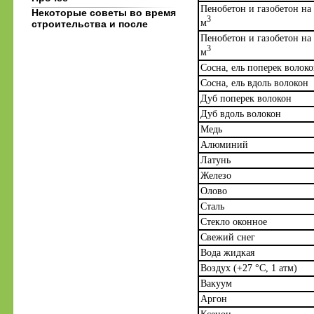
Пенобетон и газобетон на
Некоторые советы во время
3
м
строительства и после
Пенобетон и газобетон на
3
м
Сосна, ель поперек волок
Сосна, ель вдоль волокон
Дуб поперек волокон
Дуб вдоль волокон
Медь
Алюминий
Латунь
Железо
Олово
Сталь
Стекло оконное
Свежий снег
Вода жидкая
Воздух (+27 °C, 1 атм)
Вакуум
Аргон