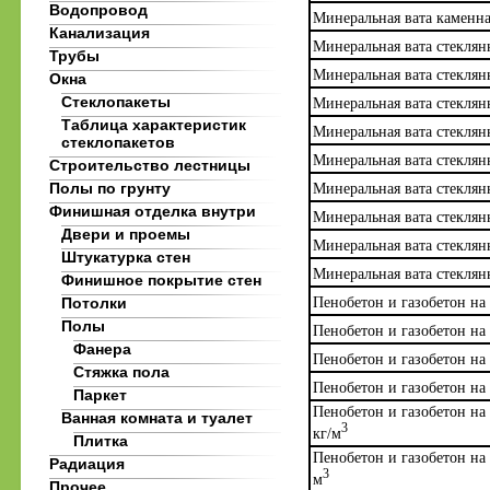
Водопровод
Минеральная вата каменна
Канализация
Минеральная вата стеклянн
Трубы
Минеральная вата стеклянн
Окна
Стеклопакеты
Минеральная вата стеклянн
Таблица характеристик
Минеральная вата стеклянн
стеклопакетов
Минеральная вата стеклянн
Строительство лестницы
Полы по грунту
Минеральная вата стеклянн
Финишная отделка внутри
Минеральная вата стеклянн
Двери и проемы
Минеральная вата стеклянн
Штукатурка стен
Минеральная вата стеклянн
Финишное покрытие стен
Пенобетон и газобетон на
Потолки
Полы
Пенобетон и газобетон на
Фанера
Пенобетон и газобетон на
Стяжка пола
Пенобетон и газобетон на
Паркет
Пенобетон и газобетон на
Ванная комната и туалет
3
кг/м
Плитка
Пенобетон и газобетон на
Радиация
3
м
Прочее